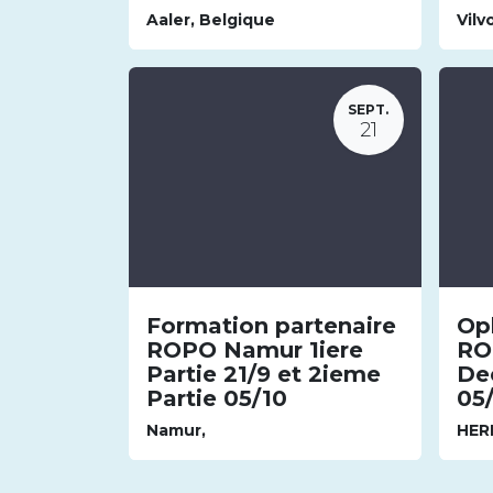
Aaler
,
Belgique
Vilv
SEPT.
21
Formation partenaire
Op
ROPO Namur 1iere
RO
Partie 21/9 et 2ieme
Dee
Partie 05/10
05
Namur
,
HER