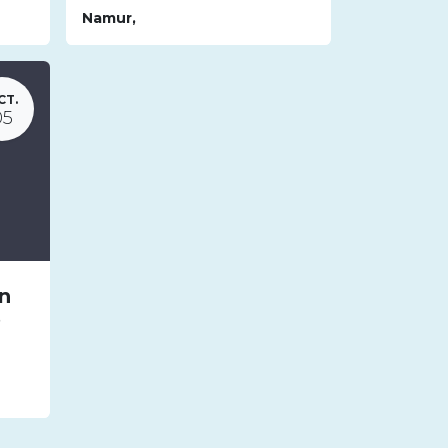
Namur
,
CT.
05
n
S