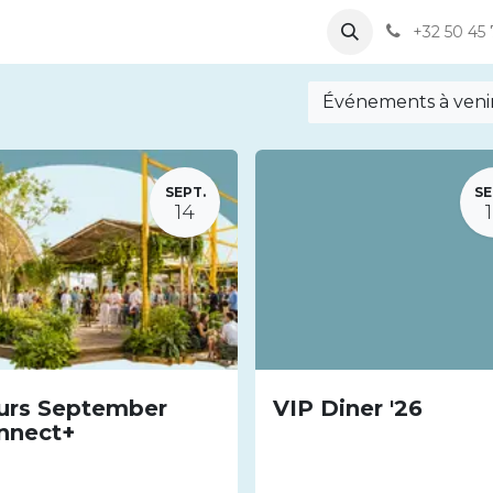
Notre équipe
Nos activités
Offres d'emploi
+32 50 45 
Événements à veni
SEPT.
SE
14
urs September
VIP Diner '26
nnect+