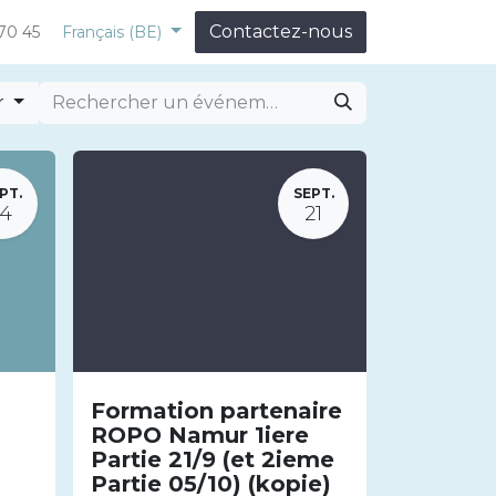
Contactez-nous
70 45
Français (BE)
r
PT.
SEPT.
14
21
Formation partenaire
ROPO Namur 1iere
Partie 21/9 (et 2ieme
Partie 05/10) (kopie)