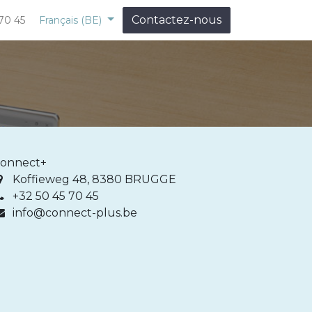
Contactez-nous
70 45
Français (BE)
onnect+
Koffieweg 48, 8380 BRUGGE
+32 50 45 70 45
info@connect-plus.be