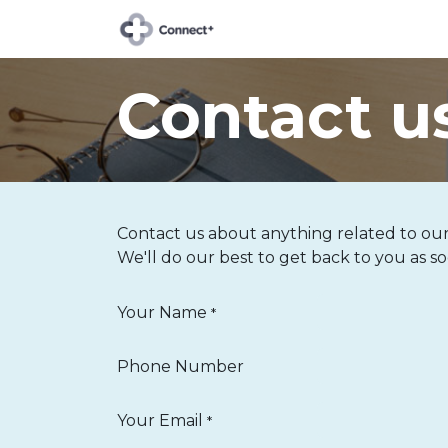
À propos de Connect+
Contact u
Contact us about anything related to our
We'll do our best to get back to you as so
Your Name
*
Phone Number
Your Email
*