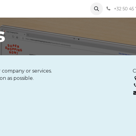
Notre équipe
Nos activités
Offres d'emploi
+32 50 45 
s
 company or services.
C
on as possible.