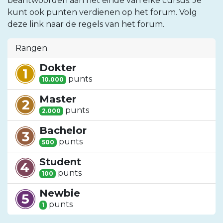
beantwoorden aan het einde van elke cursus. Je
kunt ook punten verdienen op het forum. Volg
deze link naar de regels van het forum.
Rangen
Dokter
punt
s
10.000
Master
punt
s
2.000
Bachelor
punt
s
500
Student
punt
s
100
Newbie
punt
s
1