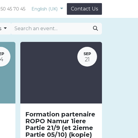
Contact Us
 50 45 70 45
English (UK)
s
EP
SEP
14
21
Formation partenaire
ROPO Namur 1iere
Partie 21/9 (et 2ieme
Partie 05/10) (kopie)