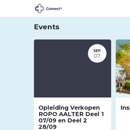
About Connect+
Our t
Events
SEP
07
Opleiding Verkopen
Ins
ROPO AALTER Deel 1
07/09 en Deel 2
28/09