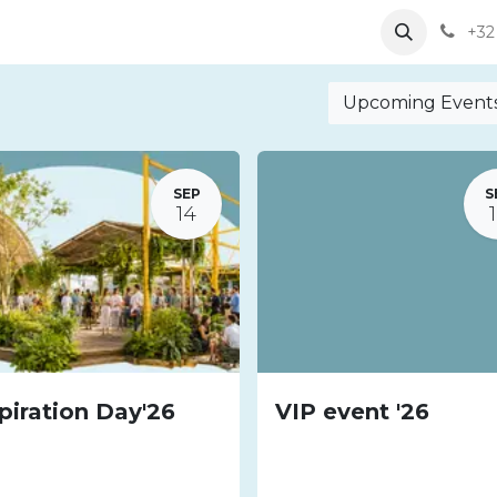
eam
Our activities
Jobs
+32
Upcoming Event
SEP
S
14
piration Day'26
VIP event '26