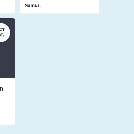
Namur
,
CT
05
n
S