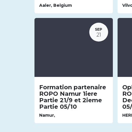
Aaler
,
Belgium
Vilv
SEP
21
Formation partenaire
Op
ROPO Namur 1iere
RO
Partie 21/9 et 2ieme
Dee
Partie 05/10
05
Namur
,
HER